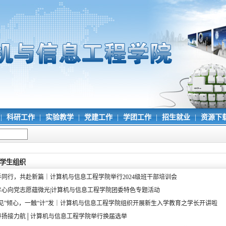
|
科研工作
|
实验教学
|
党建工作
|
学团工作
|
招生就业
|
资源下
学生组织
手同行，共赴新篇｜计算机与信息工程学院举行2024级班干部培训会
年心向党志愿蕴微光|计算机与信息​工程学院团委特色专题活动
“见”倾心，一触“计”发｜计算机与信息工程学院组织开展新生入学教育之学长开讲啦
春扬接力航│计算机与信息工程​学院举行换届选举