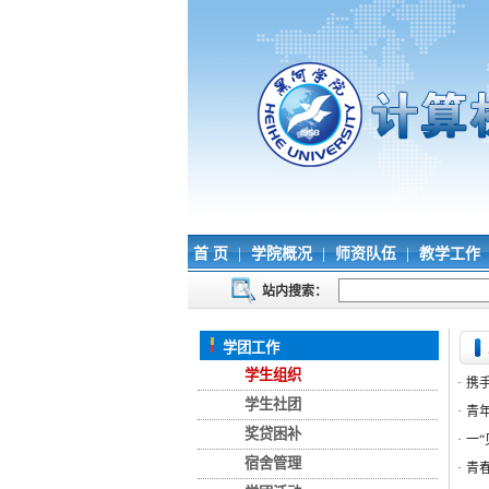
首 页
|
学院概况
|
师资队伍
|
教学工作
站内搜索：
学团工作
学生组织
·
携
学生社团
·
青
奖贷困补
·
一
宿舍管理
·
青