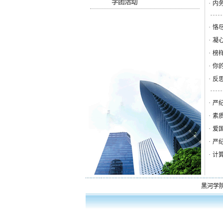
学团活动
·
内
·
恪
·
凝
·
榜
·
你
·
反
·
严
·
素
·
爱
·
严
·
计
黑河学