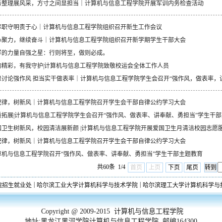
务整理展风采，方寸之间显担当｜计算机与信息工程学院开展军训内务检查活动
尽职守明责于心｜计算机与信息工程学院组织召开新生工作会议
心聚力，继续奋斗｜计算机与信息工程学院组织召开新学期学生干部大会
样的力量自强之星：行则将至，做则必成。
的精彩，有我守护|计算机与信息工程学院致敬校运会全体工作人员
思讨论强作风 担当实干做表率｜计算机与信息工程学院学生会召开“强作风，做表率，讲奉
纪律，树新风｜计算机与信息工程学院召开学生会干部自律公约学习大会
质拓展|计算机与信息工程学院学生会召开“强作风、做表率、讲奉献、勇担当”学生干
国卫生树新风，校园清洁展新颜 |计算机与信息工程学院开展爱国卫生月清洁校园志愿
纪律，树新风｜计算机与信息工程学院召开学生会干部自律公约学习大会
算机与信息工程学院召开“强作风、做表率、讲奉献、勇担当”学生干部主题教育
共60条 1/4
首页
上页
下页
尾页
|
|
院招生就业处
哈尔滨工业大学计算机科学与技术学院
哈尔滨理工大学计算机科学与
Copyright @ 2009-2015 计算机与信息工程学院
地址:黑龙江黑河学院计算机与信息工程学院 邮编164300