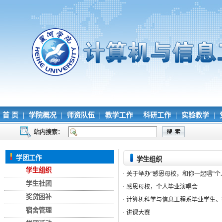
首 页
|
学院概况
|
师资队伍
|
教学工作
|
科研工作
|
实验教学
|
站内搜索：
学团工作
学生组织
学生组织
·
关于举办“感恩母校，和你一起唱”
学生社团
·
感恩母校，个人毕业演唱会
奖贷困补
·
计算机科学与信息工程系毕业学生、
宿舍管理
·
讲课大赛