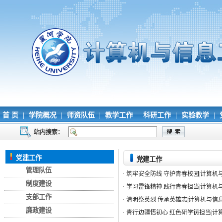
首 页
|
学院概况
|
师资队伍
|
教学工作
|
科研工作
|
实验教学
|
站内搜索：
党建工作
党建工作
管理队伍
·
筑牢安全防线 守护青春校园|计算机
制度建设
·
学习雷锋精神 践行青春担当|计算
支部工作
·
清明祭英烈 传承英雄志|计算机与
廉政建设
·
青行边疆悟初心 红色研学铸担当|