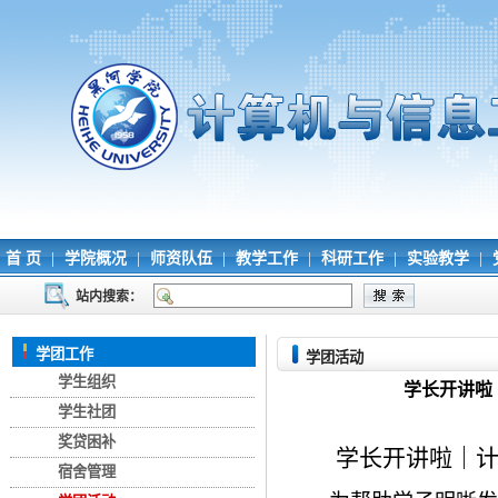
首 页
|
学院概况
|
师资队伍
|
教学工作
|
科研工作
|
实验教学
|
站内搜索：
学团工作
学团活动
学生组织
学长开讲啦
学生社团
奖贷困补
学长开讲啦｜
宿舍管理