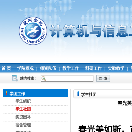
首 页
|
学院概况
|
师资队伍
|
教学工作
|
科研工作
|
实验教学
|
站内搜索：
学团工作
学生社团
学生组织
春光美
学生社团
奖贷困补
宿舍管理
春光美如斯，