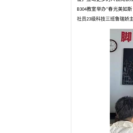
教室举办
春光美如斯
B304
“
社员
级科技三班鲁瑞娇
23