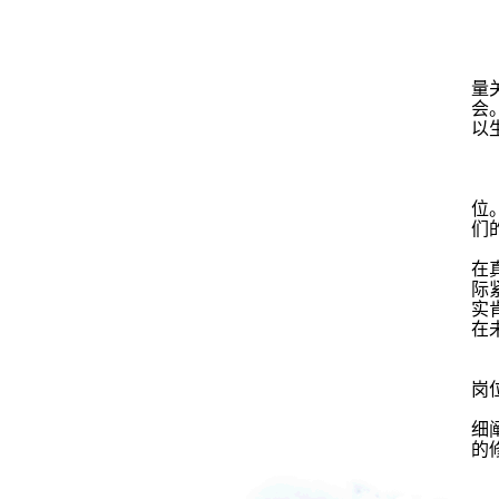
量
会
以
位
们
在
际
实
在
岗
细
的