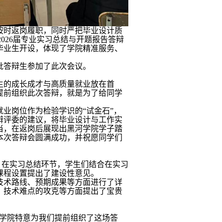
按时返岗履职，同时严把毕业设计质
2026
届
专业实习总结与开题报告答辩
毕业生开设，体现了学院精准服务、
批答辩生参加了此次会议。
生的成长成才与高质量就业放在首
提前组织此次答辩，就是为了给同学
就业
岗位作为检验学识的
“试金石”，
辩评委的建议，将毕业设计与工作实
当，在返岗后展现出黑河学院学子踏
本次答辩会圆满成功，并祝愿同学们
行。在实习总结环节，学生们结合在
实习
课程设置提出了建设性意见。
技术路线、预期成果等方面进行了详
、技术难点的攻克等方面提出了宝贵
到学院特意为我们提前组织了这场答