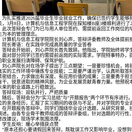
为扎实推进
2026届毕业生
毕业
就业工作，确保已签约学生能够
关，
3月8日，计算机与信息工程学院在探知楼
B
座
3楼
顺利进行
了
。此次答辩会专门为已与用人单位签约、需提前返回工作岗位的
生为本的管理理念。
计算机与信息工程学院院长刘心声，答辩评委教师及全体提前
院长寄语：在实践中完成高质量的学业答卷
答辩会开始前，刘心声院长首先致辞。他指出，学院始终将学
。面对部分同学已签约需提前返岗的实际需求，学院特事特办，
的职业发展扫清障碍、保驾护航。
刘心声院长对在场学子提出了三点期望：一是要珍惜机会，将
真实的工作环境中锤炼专业技能；二是要严谨治学，认真听取答
紧密结合，力求做出有深度、有应用价值的成果；三是要勇于担
肯干、锐意进取的精神风貌，为企业发展贡献青春力量。他预祝
未来的职业道路上行稳致远。
答辩现场：双轨并行，严把质量
随后，答辩会分为
“实习总结”与“开题报告”两个环节有序进
位的亲身经历，汇报了实习期间的收获与不足，并对学院的专业
在开题报告答辩中，同学们围绕毕业设计选题，从研究背景、
阐述。由各专业骨干教师组成的答辩评委组，针对选题的可行性
修改建议，现场学术氛围浓厚。
学生反响：暖心举措获点赞
“原本还担心要请假回来答辩，既耽误工作又影响毕业，没想